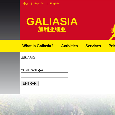
中文
|
Español
|
English
GALIASIA
加利亚细亚
What is Galiasia?
Activities
Services
Pri
USUARIO
CONTRASE�A